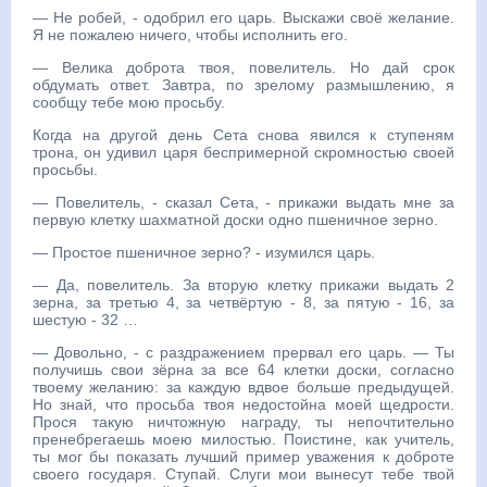
— Не робей, - одобрил его царь. Выскажи своё желание.
Я не пожалею ничего, чтобы исполнить его.
— Велика доброта твоя, повелитель. Но дай срок
обдумать ответ. Завтра, по зрелому размышлению, я
сообщу тебе мою просьбу.
Когда на другой день Сета снова явился к ступеням
трона, он удивил царя беспримерной скромностью своей
просьбы.
— Повелитель, - сказал Сета, - прикажи выдать мне за
первую клетку шахматной доски одно пшеничное зерно.
— Простое пшеничное зерно? - изумился царь.
— Да, повелитель. За вторую клетку прикажи выдать 2
зерна, за третью 4, за четвёртую - 8, за пятую - 16, за
шестую - 32 …
— Довольно, - с раздражением прервал его царь. — Ты
получишь свои зёрна за все 64 клетки доски, согласно
твоему желанию: за каждую вдвое больше предыдущей.
Но знай, что просьба твоя недостойна моей щедрости.
Прося такую ничтожную награду, ты непочтительно
пренебрегаешь моею милостью. Поистине, как учитель,
ты мог бы показать лучший пример уважения к доброте
своего государя. Ступай. Слуги мои вынесут тебе твой