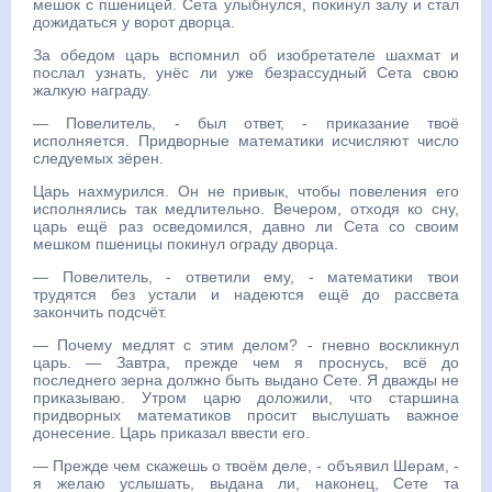
мешок с пшеницей. Сета улыбнулся, покинул залу и стал
дожидаться у ворот дворца.
За обедом царь вспомнил об изобретателе шахмат и
послал узнать, унёс ли уже безрассудный Сета свою
жалкую награду.
— Повелитель, - был ответ, - приказание твоё
исполняется. Придворные математики исчисляют число
следуемых зёрен.
Царь нахмурился. Он не привык, чтобы повеления его
исполнялись так медлительно. Вечером, отходя ко сну,
царь ещё раз осведомился, давно ли Сета со своим
мешком пшеницы покинул ограду дворца.
— Повелитель, - ответили ему, - математики твои
трудятся без устали и надеются ещё до рассвета
закончить подсчёт.
— Почему медлят с этим делом? - гневно воскликнул
царь. — Завтра, прежде чем я проснусь, всё до
последнего зерна должно быть выдано Сете. Я дважды не
приказываю. Утром царю доложили, что старшина
придворных математиков просит выслушать важное
донесение. Царь приказал ввести его.
— Прежде чем скажешь о твоём деле, - объявил Шерам, -
я желаю услышать, выдана ли, наконец, Сете та