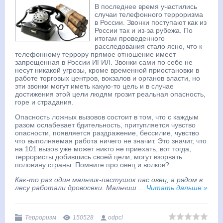
В последнее время участились
случаи телефонного терроризма
в России. Звонки поступают как из
России так и из-за рубежа. По
итогам проведенного
расследования стало ясно, что к
телефонному террору прямое отношение имеет
запрещенная в России ИГИЛ. Звонки сами по себе не
несут никакой угрозы, кроме временной приостановки в
работе торговых центров, вокзалов и органов власти, но
эти звонки могут иметь какую-то цель и в случае
достижения этой цели людям грозит реальная опасность,
горе и страдания.
Опасность ложных вызовов состоит в том, что с каждым
разом ослабевает бдительность, притупляется чувство
опасности, появляется раздражение, бессилие, чувство
что выполняемая работа ничего не значит. Это значит, что
на 101 вызов уже может никто не приехать, вот тогда,
террористы добившись своей цели, могут взорвать
половину страны. Помните про овец и волков?
Как-то раз один мальчик-пастушок пас овец, а рядом в
лесу работали дровосеки. Мальчиш
...
Читать дальше »
Терроризм
150528
odpcl