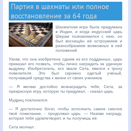
Партия в шахматы или полное
восстановление за 64 года
Шахматная игра была придумана
в Индии, и когда индусский царь
Шерам познакомился с нею, он
был восхищён её остроумием и
разнообразием возможных в ней
положений.
Узнав, что она изобретена одним из его подданных, царь
приказал его позвать, чтобы лично наградить за удачную
выдумку. Изобретатель, его звали Сета, явился к трону
повелителя. Это был скромно одетый учёный,
получавший средства к жизни от своих учеников.
— Я желаю достойно вознаградить тебя, Сета, за
прекрасную игру, которую ты придумал, - сказал царь.
Мудрец поклонился.
— Я достаточно богат, чтобы исполнить самое смелое
твоё пожелание, - продолжал царь. — Назови награду,
которая тебя удовлетворит, и ты получишь её.
Сета молчал.