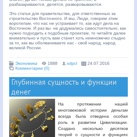
разбазариваются, делятся, разворовываются.
Это статья для правительства, для ответственных за
строительство Восточного. И мы, Люди, говорим этим
воротилам, что нас не устраивает то, как идут дела на
Восточном. И раз вы не додумались самостоятельно, как
нужно подходить к подобным проектам, то читайте далее
внимательно и пусть вам станет хоть немножечко стыдно
за то, как вы оболваниваете нас - свой народ, народ
великой России.
Экономика
1888
odpcl
24.07.2016
Комментарии (0)
Глубинная сущность и функции
денег
На протяжении нашей
многовековой истории деньгам
всегда была отведена особая
роль в развитии Цивилизации.
Создано несколько десятков
теорий о сущности и функциях