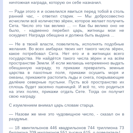
ничтожная награда, которую он себе назначил.
— Ради этого я и осмелился явиться перед тобой в столь
ранний час, - ответил старик. — Мы добросовестно
исчислили всё количество зёрен, которое желает получить
Сета. Число это так велико ... — Как бы велико оно не
было, - надменно перебил царь, житницы мои не
оскудеют. Награда обещана и должна быть выдана ...
— Не в твоей власти, повелитель, исполнять подобные
желания. Во всех амбарах твоих нет такого числа зёрен,
какое потребовал Сета. Нет его и в житницах всего
государства. Не найдётся такого числа зёрен и на всём
пространстве Земли. И если желаешь непременно выдать
обещанную награду, то прикажи превратить земные
царства в пахотные поля, прикажи осушить моря и
океаны, прикажите растопить льды и снега, покрывающие
далёкие северные пустыни. Пусть всё пространство их
сплошь будет засеяно пшеницей. И всё то, что родиться
на этих полях, прикажи отдать Сете. Тогда он получит
свою награду.
С изумлением внимал царь словам старца.
— Назови же мне это чудовищное число, - сказал он в
раздумье.
— 18 квинтильонов 446 квадрильонов 744 триллиона 73
биллиона 709 миллионов 551 тысяча 615, о повелитель!