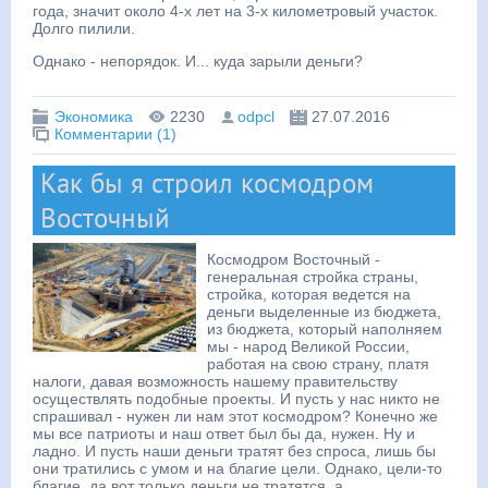
года, значит около 4-х лет на 3-х километровый участок.
Долго пилили.
Однако - непорядок. И... куда зарыли деньги?
Экономика
2230
odpcl
27.07.2016
Комментарии (1)
Как бы я строил космодром
Восточный
Космодром Восточный -
генеральная стройка страны,
стройка, которая ведется на
деньги выделенные из бюджета,
из бюджета, который наполняем
мы - народ Великой России,
работая на свою страну, платя
налоги, давая возможность нашему правительству
осуществлять подобные проекты. И пусть у нас никто не
спрашивал - нужен ли нам этот космодром? Конечно же
мы все патриоты и наш ответ был бы да, нужен. Ну и
ладно. И пусть наши деньги тратят без спроса, лишь бы
они тратились с умом и на благие цели. Однако, цели-то
благие, да вот только деньги не тратятся, а