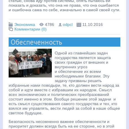
статью, снова иду против системы, опять пытаюсь ей
показать и доказать, что она не права, что она ошибается
и ошибочна сама по себе, изначально в самой своей сути.
Экономика
4786
odpcl
11.10.2016
Комментарии (0)
Обеспеченность
Одной из главнейших задач
государства является защита
своих граждан от внешних и
внутренних угроз
и обеспечение их всеми
необходимыми благами. Эту
задачу призваны решить
избранные нами поводыри, те, кто должен вести народ за
собой и идти вместе с избравшим их народом. Смысл
всех экономических и политических преобразований
состоит именно в этом. Вообще решение этой задачи и
есть смысл существования самого государства и тех, кто
взялся им управлять, вести людей за собой в наше общее
светлое будущее.
Безопасность несомненно важнее обеспеченности и
приоритет должен всегда быть на ее стороне, но в этой