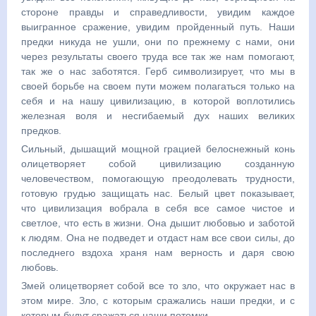
стороне правды и справедливости, увидим каждое
выигранное сражение, увидим пройденный путь. Наши
предки никуда не ушли, они по прежнему с нами, они
через результаты своего труда все так же нам помогают,
так же о нас заботятся. Герб символизирует, что мы в
своей борьбе на своем пути можем полагаться только на
себя и на нашу цивилизацию, в которой воплотились
железная воля и несгибаемый дух наших великих
предков.
Сильный, дышащий мощной грацией белоснежный конь
олицетворяет собой цивилизацию созданную
человечеством, помогающую преодолевать трудности,
готовую грудью защищать нас. Белый цвет показывает,
что цивилизация вобрала в себя все самое чистое и
светлое, что есть в жизни. Она дышит любовью и заботой
к людям. Она не подведет и отдаст нам все свои силы, до
последнего вздоха храня нам верность и даря свою
любовь.
Змей олицетворяет собой все то зло, что окружает нас в
этом мире. Зло, с которым сражались наши предки, и с
которым будут сражаться наши потомки.