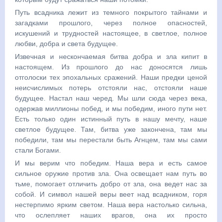
Путь всадника лежит из темного покрытого тайнами и
загадками прошлого, через полное опасностей,
искушений и трудностей настоящее, в светлое, полное
любви, добра и света будущее.
Извечная и нескончаемая битва добра и зла кипит в
настоящем. Из прошлого до нас доносятся лишь
отголоски тех эпохальных сражений. Наши предки ценой
неисчислимых потерь отстояли нас, отстояли наше
будущее. Настал наш черед. Мы шли сюда через века,
одержав миллионы побед, и мы победим, иного пути нет.
Есть только один истинный путь в нашу мечту, наше
светлое будущее. Там, битва уже закончена, там мы
победили, там мы перестали быть Агнцем, там мы сами
стали Богами.
И мы верим что победим. Наша вера и есть самое
сильное оружие против зла. Она освещает нам путь во
тьме, помогает отличить добро от зла, она ведет нас за
собой. И символ нашей веры веет над всадником, горя
нестерпимо ярким светом. Наша вера настолько сильна,
что ослепляет наших врагов, она их просто