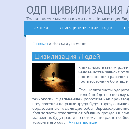
ОДП ЦИВИЛИЗАЦИЯ 
Только вместе мы сила и имя нам - Цивилизация Люде
ГЛАВНАЯ
КНИГА ЦИВИЛИЗАЦИИ ЛЮДЕЙ
О 
Главная
»
Новости движения
Цивилизация Людей
Капитализм в своем разви
человечества зависит от п
противостояния расслоивш
противостояния богатых и
Если капиталисты одержат 
людей пойдет по новому 
технологий, с дальнейшей роботизацией производс
предложения на рынке труда будет гораздо выше 
образованные, мыслящие рабы. Здравоохранение 
Капиталисты отделятся от обычных граждан в эли
магазинах будут расти не потому, что растет себ
ускорить его сок
...
Читать дальше »