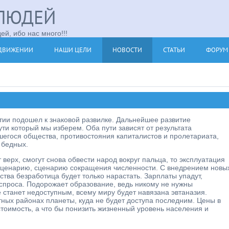
ЛЮДЕЙ
й, ибо нас много!!!
ДВИЖЕНИИ
НАШИ ЦЕЛИ
НОВОСТИ
СТАТЬИ
ФОРУМ
тии подошел к знаковой развилке. Дальнейшее развитие
ути который мы изберем. Оба пути зависят от результата
егося общества, противостояния капиталистов и пролетариата,
 бедных.
верх, смогут снова обвести народ вокруг пальца, то эксплуатация
сценарию, сценарию сокращения численности. С внедрением новы
тва безработица будет только нарастать. Зарплаты упадут,
спроса. Подорожает образование, ведь никому не нужны
станет недоступным, всему миру будет навязана эвтаназия.
тных районах планеты, куда не будет доступа последним. Цены в
естоимость, а что бы понизить жизненный уровень населения и